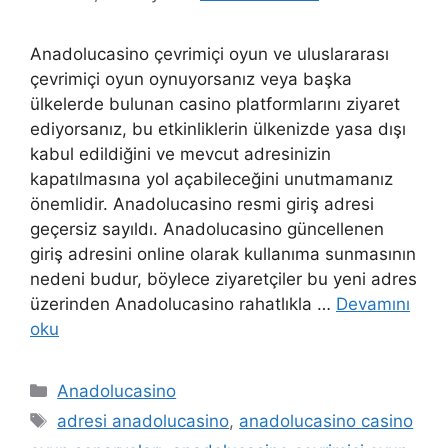
Anadolucasino çevrimiçi oyun ve uluslararası
çevrimiçi oyun oynuyorsanız veya başka
ülkelerde bulunan casino platformlarını ziyaret
ediyorsanız, bu etkinliklerin ülkenizde yasa dışı
kabul edildiğini ve mevcut adresinizin
kapatılmasına yol açabileceğini unutmamanız
önemlidir. Anadolucasino resmi giriş adresi
geçersiz sayıldı. Anadolucasino güncellenen
giriş adresini online olarak kullanıma sunmasının
nedeni budur, böylece ziyaretçiler bu yeni adres
üzerinden Anadolucasino rahatlıkla …
Devamını
oku
Kategoriler
Anadolucasino
Etiketler
adresi anadolucasino
,
anadolucasino casino