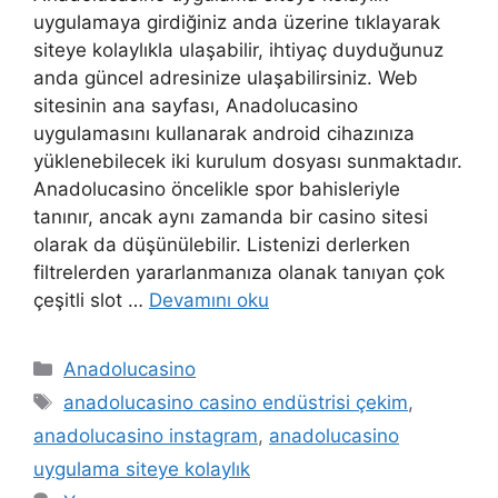
uygulamaya girdiğiniz anda üzerine tıklayarak
siteye kolaylıkla ulaşabilir, ihtiyaç duyduğunuz
anda güncel adresinize ulaşabilirsiniz. Web
sitesinin ana sayfası, Anadolucasino
uygulamasını kullanarak android cihazınıza
yüklenebilecek iki kurulum dosyası sunmaktadır.
Anadolucasino öncelikle spor bahisleriyle
tanınır, ancak aynı zamanda bir casino sitesi
olarak da düşünülebilir. Listenizi derlerken
filtrelerden yararlanmanıza olanak tanıyan çok
çeşitli slot …
Devamını oku
Kategoriler
Anadolucasino
Etiketler
anadolucasino casino endüstrisi çekim
,
anadolucasino instagram
,
anadolucasino
uygulama siteye kolaylık