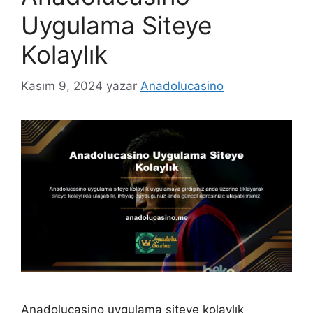
Uygulama Siteye
Kolaylık
Kasım 9, 2024
yazar
Anadolucasino
Anadolucasino uygulama siteye kolaylık