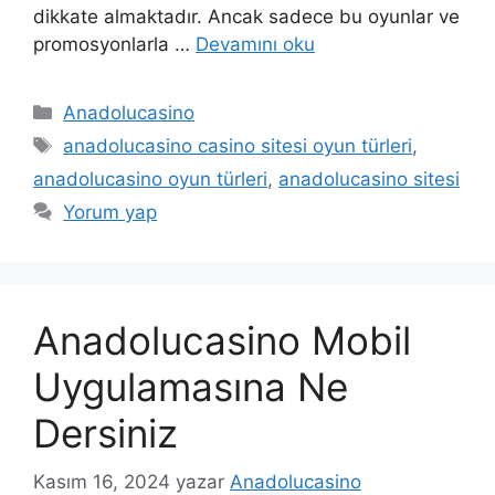
dikkate almaktadır. Ancak sadece bu oyunlar ve
promosyonlarla …
Devamını oku
Kategoriler
Anadolucasino
Etiketler
anadolucasino casino sitesi oyun türleri
,
anadolucasino oyun türleri
,
anadolucasino sitesi
Yorum yap
Anadolucasino Mobil
Uygulamasına Ne
Dersiniz
Kasım 16, 2024
yazar
Anadolucasino