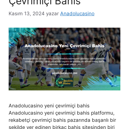
Çevrimiçi Bahis
Kasım 13, 2024
yazar
Anadolucasino
Anadolucasino yeni çevrimiçi bahis
Anadolucasino yeni çevrimiçi bahis platformu,
rekabetçi çevrimiçi bahis pazarında başarılı bir
şekilde yer edinen birkaç bahis sitesinden biri