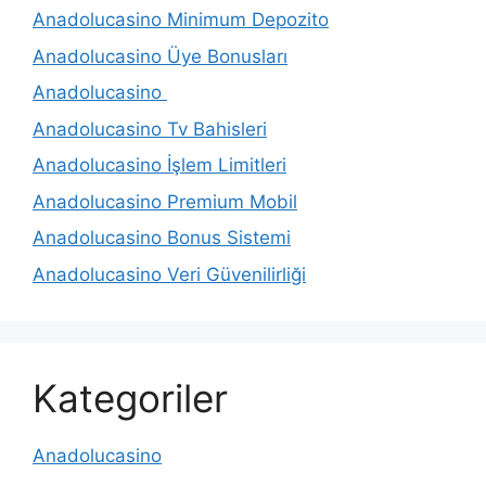
Anadolucasino Minimum Depozito
Anadolucasino Üye Bonusları
Anadolucasino
Anadolucasino Tv Bahisleri
Anadolucasino İşlem Limitleri
Anadolucasino Premium Mobil
Anadolucasino Bonus Sistemi
Anadolucasino Veri Güvenilirliği
Kategoriler
Anadolucasino