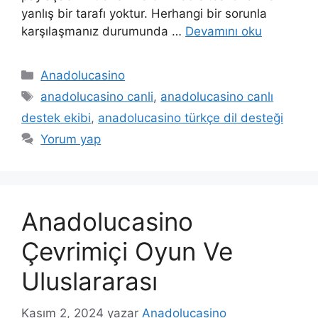
yanlış bir tarafı yoktur. Herhangi bir sorunla
karşılaşmanız durumunda …
Devamını oku
Kategoriler
Anadolucasino
Etiketler
anadolucasino canli
,
anadolucasino canlı
destek ekibi
,
anadolucasino türkçe dil desteği
Yorum yap
Anadolucasino
Çevrimiçi Oyun Ve
Uluslararası
Kasım 2, 2024
yazar
Anadolucasino