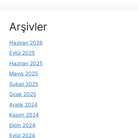
Arşivler
Haziran 2026
Eylül 2025
Haziran 2025
Mayıs 2025
Şubat 2025
Ocak 2025
Aralık 2024
Kasım 2024
Ekim 2024
Eylül 2024