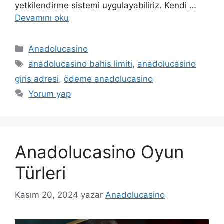
yetkilendirme sistemi uygulayabiliriz. Kendi …
Devamını oku
Kategoriler
Anadolucasino
Etiketler
anadolucasino bahis limiti
,
anadolucasino
giris adresi
,
ödeme anadolucasino
Yorum yap
Anadolucasino Oyun
Türleri
Kasım 20, 2024
yazar
Anadolucasino