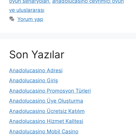
oyun senaryoları
,
anadolucasino çevrimiçi oyun
ve uluslararası
Yorum yap
Son Yazılar
Anadolucasino Adresi
Anadolucasino Giriş
Anadolucasino Promosyon Türleri
Anadolucasino Üye Oluşturma
Anadolucasino Ücretsiz Katılım
Anadolucasino Hizmet Kalitesi
Anadolucasino Mobil Casino