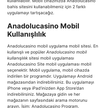
kullanılabilir. Mobil cihazınızda Anadolucasino
bahis sitesini kullanabilmeniz için 2 farklı
uygulamayı tartışacağız.
Anadolucasino Mobil
Kullanışlılık
Anadolucasino mobil uygulama mobil sitesi. En
kullanışlı ve popüler
Anadolucasino mobil
kullanışlılık
sitesi mobil uygulaması
Anadolucasino Site mobil uygulaması mobil
seçenektir. Mobil uygulama, mobil cihazda
indirilen bir programdır. Uygulamayı Android
mağazasından indirebilirsiniz. Bu uygulamayı
iPhone veya iPad’inizden App Store’dan
indirebilirsiniz. Mağazaya gidin ve her
mağazanın sayfasındaki arama motorunu
arayın. İsim: Anadolucasino Program,