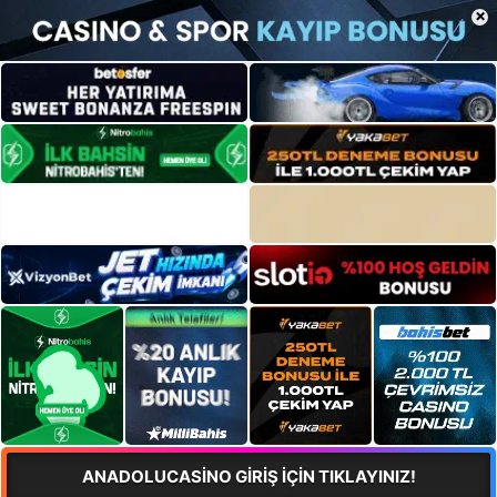
×
ANADOLUCASİNO GİRİŞ İÇİN TIKLAYINIZ!