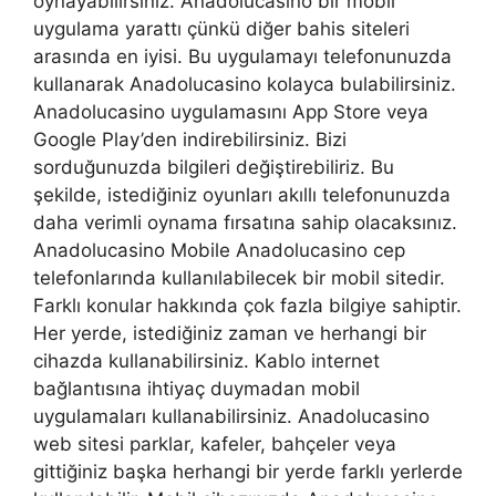
oynayabilirsiniz. Anadolucasino bir mobil
uygulama yarattı çünkü diğer bahis siteleri
arasında en iyisi. Bu uygulamayı telefonunuzda
kullanarak Anadolucasino kolayca bulabilirsiniz.
Anadolucasino uygulamasını App Store veya
Google Play’den indirebilirsiniz. Bizi
sorduğunuzda bilgileri değiştirebiliriz. Bu
şekilde, istediğiniz oyunları akıllı telefonunuzda
daha verimli oynama fırsatına sahip olacaksınız.
Anadolucasino Mobile Anadolucasino cep
telefonlarında kullanılabilecek bir mobil sitedir.
Farklı konular hakkında çok fazla bilgiye sahiptir.
Her yerde, istediğiniz zaman ve herhangi bir
cihazda kullanabilirsiniz. Kablo internet
bağlantısına ihtiyaç duymadan mobil
uygulamaları kullanabilirsiniz. Anadolucasino
web sitesi parklar, kafeler, bahçeler veya
gittiğiniz başka herhangi bir yerde farklı yerlerde