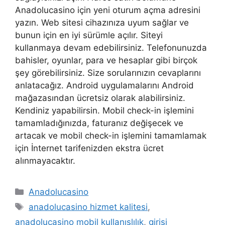
Anadolucasino için yeni oturum açma adresini
yazın. Web sitesi cihazınıza uyum sağlar ve
bunun için en iyi sürümle açılır. Siteyi
kullanmaya devam edebilirsiniz. Telefonunuzda
bahisler, oyunlar, para ve hesaplar gibi birçok
şey görebilirsiniz. Size sorularınızın cevaplarını
anlatacağız. Android uygulamalarını Android
mağazasından ücretsiz olarak alabilirsiniz.
Kendiniz yapabilirsin. Mobil check-in işlemini
tamamladığınızda, faturanız değişecek ve
artacak ve mobil check-in işlemini tamamlamak
için İnternet tarifenizden ekstra ücret
alınmayacaktır.
Kategoriler
Anadolucasino
Etiketler
anadolucasino hizmet kalitesi
,
anadolucasino mobil kullanışlılık
,
girisi