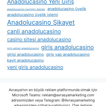
Anadolucasino Yeni Giriş
anadolucasino üyelik
anadolucasino çevrimiçi destek
anadolucasino üyelik i̇şlemi
Anadolucasino Şikayet
canli anadolucasino
casino sitesi anadolucasino
giris anadolucasino
giris adresi anadolucasino
girisi anadolucasino
giris yap anadolucasino
kayit anadolucasino
yeni giris anadolucasino
Avrasya'nın en büyük reklam platformunda olmak için
Microsoft Teams:
reklam@avrasyamarketing.com
adresimizden veya Telegram: @Avrasyamarketing
adresimizden irtibat kurabilirsiniz. (Tek iletişim