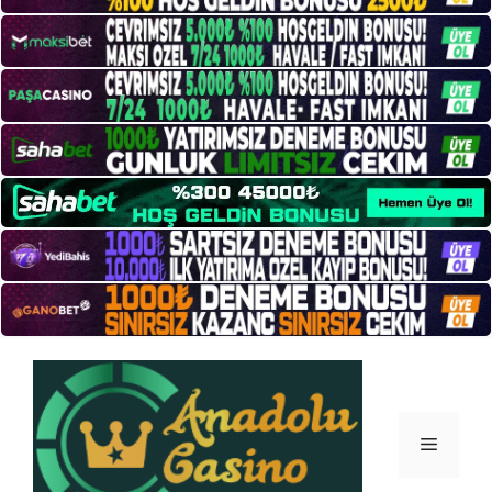
İçeriğe
atla
Menü