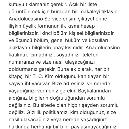
kutuyu tıklamanız gerekir. Açık bir liste
görüntülemek için buradan bir makaleyi tıklayın.
Anadolucasino Service erişim şikayetlerine
ilişkin üyelik formunun ilk kısmı hesap
bilgilerinizdir, ikinci bölüm kişisel bilgilerinizdir
ve üçüncü bölüm, genel hüküm ve koşulları
açıklayan bilgilerin onay kısmıdır. Anadolucasino
katılmak için adınızı, soyadınızı, telefon
numaranızı ve size nasıl ulaşacağınızı
doldurmanız gerekir. Buna ek olarak, her bir
kitapçı bir T. C. Kim olduğunu kanıtlayan bir
sayıya ihtiyacı var. Bize adresinizi ve nerede
yaşadığınızı vermeniz gerekir. Başkalarından
aldığınız bilgilerin doğruluğundan sorumlu
değilsiniz. Bu sitede olan hiçbir şeyden sorumlu
değiliz. Gizlilik politikamız, kim olduğunuz, size
nasıl ulaşacağınız veya nerede yaşadığınız
hakkında herhangi bir bilgi paylaşmayacağımızı