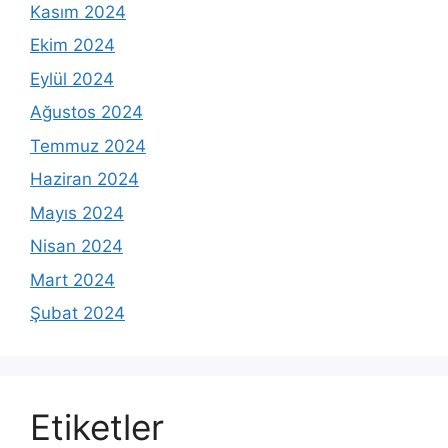
Kasım 2024
Ekim 2024
Eylül 2024
Ağustos 2024
Temmuz 2024
Haziran 2024
Mayıs 2024
Nisan 2024
Mart 2024
Şubat 2024
Etiketler