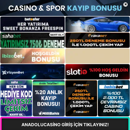
×
ANADOLUCASİNO GİRİŞ İÇİN TIKLAYINIZ!