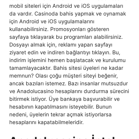
mobil siteleri için Android ve iOS uygulamaları
da vardır. Casinoda bahis yapmak ve oynamak
için Android ve iOS uygulamalarını
kullanabilirsiniz. Promosyonları gösteren
sayfaya tıklayarak bu programları alabilirsiniz.
Dosyayı almak için, reklamı yapan sayfayı
ziyaret edin ve indiren bağlantıyı tıklayın. Bu,
indirim işlemini hemen başlatacak ve kurulumu
tamamlayacaktır. Bahis sitesi üyeleri ne kadar
memnun? Olası çoğu müşteri siteyi beğenir,
ancak bazıları istemez. Bazı insanlar mutsuzdur
ve Anadolucasino hesaplarını durdurma sürecini
bitirmek istiyor. Üye bankaya başvurabilir ve
hesabının kapatılmasını isteyebilir. Bunun
nedeni, üyelerin tekrar açmak istiyorlarsa
hesaplarını kapatabilmeleridir.