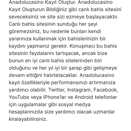
Anadolucasino Kayıt Oluştur. Anadolucasino
Kayıt Oluşturun Bildiğiniz gibi canlı bahis sitesini
seveceksiniz ve site sizi ezmeye başlayacaktır.
Canlı bahis sitesinin sunduğu her şeyi
göremezsiniz, bu nedenle bunları kendi
yararınıza kullanmak için bahislerinizin bir
kaydını yapmanız gerekir. Konuşmacı bu bahis
sitesinin faydalarını tartışacak, ancak bize
bunun en iyi canlı bahis sitelerinden biri
olduğunu ve her yıl iyi bir şarap gibi gelişmeye
devam ettiğini hatırlatacaklar. Anadolucasino
kayıt özellikleriyle performansınızı artırmanıza
yardımcı olabilir. Twitter, Instagram, Facebook,
YouTube veya iPhone’lar ve Android telefonlar
için uygulamalar gibi sosyal medya
hesaplarınızda size yardımcı olacak uzmanlar
kiralayabilirsiniz.