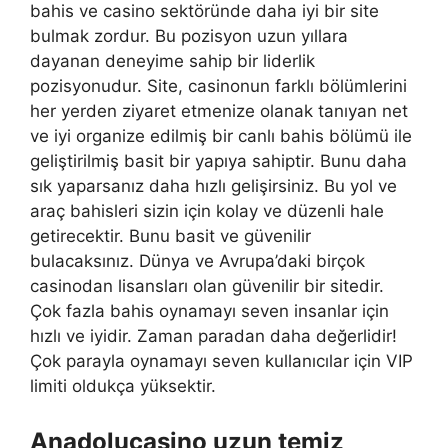
bahis ve casino sektöründe daha iyi bir site
bulmak zordur. Bu pozisyon uzun yıllara
dayanan deneyime sahip bir liderlik
pozisyonudur. Site, casinonun farklı bölümlerini
her yerden ziyaret etmenize olanak tanıyan net
ve iyi organize edilmiş bir canlı bahis bölümü ile
geliştirilmiş basit bir yapıya sahiptir. Bunu daha
sık yaparsanız daha hızlı gelişirsiniz. Bu yol ve
araç bahisleri sizin için kolay ve düzenli hale
getirecektir. Bunu basit ve güvenilir
bulacaksınız. Dünya ve Avrupa’daki birçok
casinodan lisansları olan güvenilir bir sitedir.
Çok fazla bahis oynamayı seven insanlar için
hızlı ve iyidir. Zaman paradan daha değerlidir!
Çok parayla oynamayı seven kullanıcılar için VIP
limiti oldukça yüksektir.
Anadolucasino uzun temiz