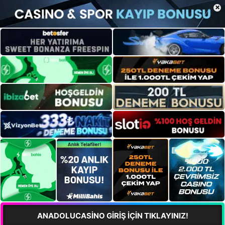
×
ANADOLUCASİNO GİRİŞ İÇİN TIKLAYINIZ!