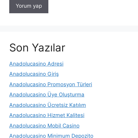
Son Yazılar
Anadolucasino Adresi
Anadolucasino Giriş
Anadolucasino Promosyon Türleri
Anadolucasino Üye Oluşturma
Anadolucasino Ücretsiz Katılım
Anadolucasino Hizmet Kalitesi
Anadolucasino Mobil Casino
Anadolucasino Minimum Depozito