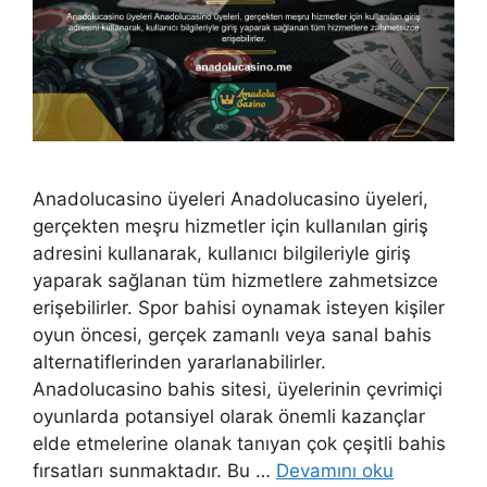
Anadolucasino üyeleri Anadolucasino üyeleri,
gerçekten meşru hizmetler için kullanılan giriş
adresini kullanarak, kullanıcı bilgileriyle giriş
yaparak sağlanan tüm hizmetlere zahmetsizce
erişebilirler. Spor bahisi oynamak isteyen kişiler
oyun öncesi, gerçek zamanlı veya sanal bahis
alternatiflerinden yararlanabilirler.
Anadolucasino bahis sitesi, üyelerinin çevrimiçi
oyunlarda potansiyel olarak önemli kazançlar
elde etmelerine olanak tanıyan çok çeşitli bahis
fırsatları sunmaktadır. Bu …
Devamını oku