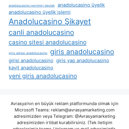
anadolucasino üyelik
anadolucasino çevrimiçi destek
anadolucasino üyelik i̇şlemi
Anadolucasino Şikayet
canli anadolucasino
casino sitesi anadolucasino
giris anadolucasino
giris adresi anadolucasino
girisi anadolucasino
giris yap anadolucasino
kayit anadolucasino
yeni giris anadolucasino
Avrasya'nın en büyük reklam platformunda olmak için
Microsoft Teams:
reklam@avrasyamarketing.com
adresimizden veya Telegram: @Avrasyamarketing
adresimizden irtibat kurabilirsiniz. (Tek iletişim
adreslerimiz teams / telegram ve mail adresimizdir.