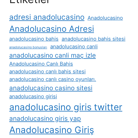
adresi anadolucasino
Anadolucasino
Anadolucasino Adresi
anadolucasino bahis
anadolucasino bahis sitesi
anadolucasino canli
anadolucasino bonusları
anadolucasino canli maç izle
Anadolucasino Canlı Bahis
anadolucasino canlı bahis sitesi
anadolucasino canlı casino oyunları.
anadolucasino casino sitesi
anadolucasino girisi
anadolucasino giris twitter
anadolucasino giris yap
Anadolucasino Giriş