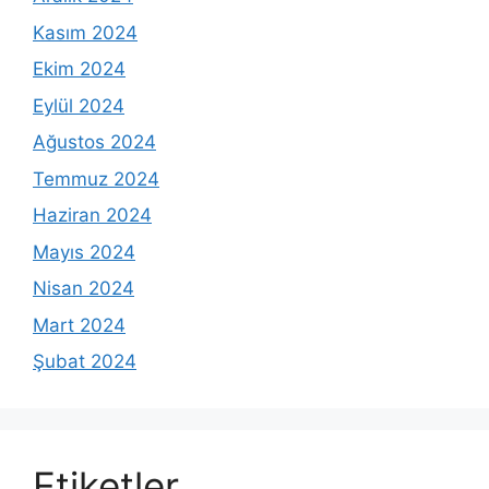
Kasım 2024
Ekim 2024
Eylül 2024
Ağustos 2024
Temmuz 2024
Haziran 2024
Mayıs 2024
Nisan 2024
Mart 2024
Şubat 2024
Etiketler