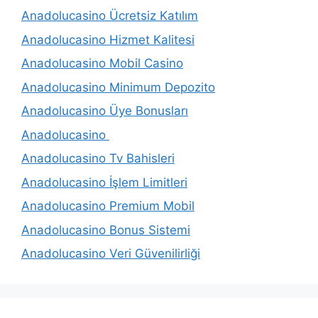
Anadolucasino Ücretsiz Katılım
Anadolucasino Hizmet Kalitesi
Anadolucasino Mobil Casino
Anadolucasino Minimum Depozito
Anadolucasino Üye Bonusları
Anadolucasino
Anadolucasino Tv Bahisleri
Anadolucasino İşlem Limitleri
Anadolucasino Premium Mobil
Anadolucasino Bonus Sistemi
Anadolucasino Veri Güvenilirliği