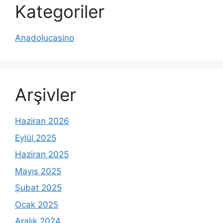
Kategoriler
Anadolucasino
Arşivler
Haziran 2026
Eylül 2025
Haziran 2025
Mayıs 2025
Şubat 2025
Ocak 2025
Aralık 2024