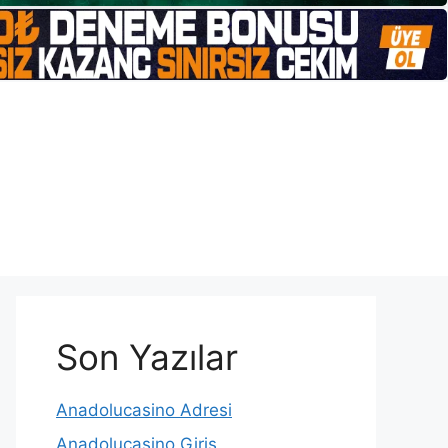
Son Yazılar
Anadolucasino Adresi
Anadolucasino Giriş