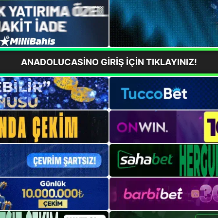
ANADOLUCASİNO GİRİŞ İÇİN TIKLAYINIZ!