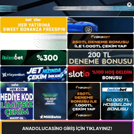
×
ANADOLUCASİNO GİRİŞ İÇİN TIKLAYINIZ!