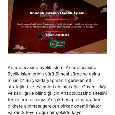
Anadolucasino üyelik işlemi Anadolucasino
üyelik işlemlerinin yürütülmesi sürecine aşina
mısınız? Bu yazıda yapmanız gereken etkili
stratejileri ve eylemleri ele alacağız. Güvenilirliği
ve karlılığı ile bilindiği için Anadolucasino sitesini
tercih edebilirsiniz. Ancak hesap oluştururken
dikkate alınması gereken birkaç önemli faktör
vardır. Siteye doğru bir şekilde kayıt