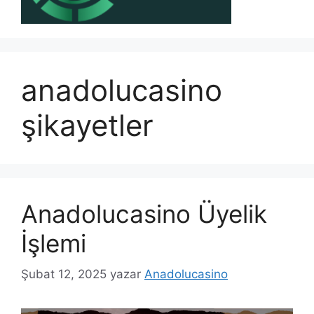
anadolucasino
şikayetler
Anadolucasino Üyelik
İşlemi
Şubat 12, 2025
yazar
Anadolucasino