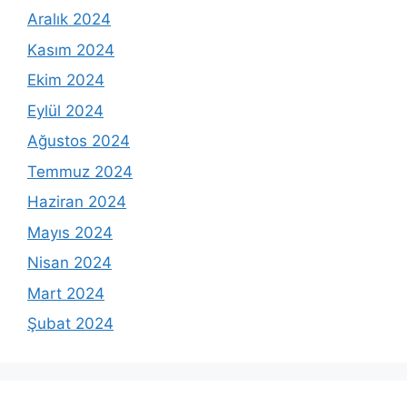
Aralık 2024
Kasım 2024
Ekim 2024
Eylül 2024
Ağustos 2024
Temmuz 2024
Haziran 2024
Mayıs 2024
Nisan 2024
Mart 2024
Şubat 2024