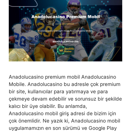
Anadolucasino premium mobil Anadolucasino
Mobile. Anadolucasino bu adresle çok premium
bir site, kullanıcılar para yatırmaya ve para
çekmeye devam edebilir ve sorunsuz bir şekilde
kalıcı bir üye olabilir. Bu anlamda,
Anadolucasino mobil giriş adresi de bizim için
çok önemlidir. Ne yazık ki, Anadolucasino mobil
uygulamamızın en son sürümü ve Google Play