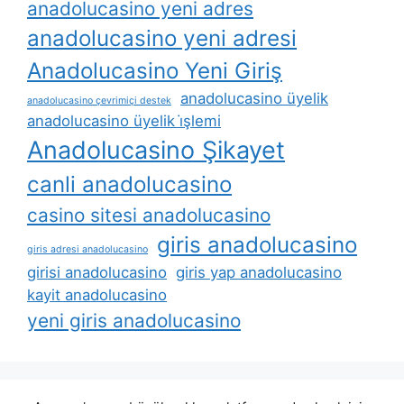
anadolucasino yeni adres
anadolucasino yeni adresi
Anadolucasino Yeni Giriş
anadolucasino üyelik
anadolucasino çevrimiçi destek
anadolucasino üyelik i̇şlemi
Anadolucasino Şikayet
canli anadolucasino
casino sitesi anadolucasino
giris anadolucasino
giris adresi anadolucasino
girisi anadolucasino
giris yap anadolucasino
kayit anadolucasino
yeni giris anadolucasino