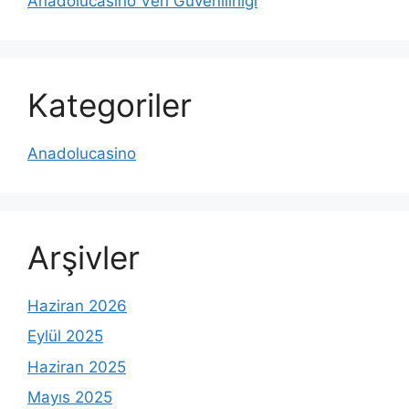
Anadolucasino Veri Güvenilirliği
Kategoriler
Anadolucasino
Arşivler
Haziran 2026
Eylül 2025
Haziran 2025
Mayıs 2025