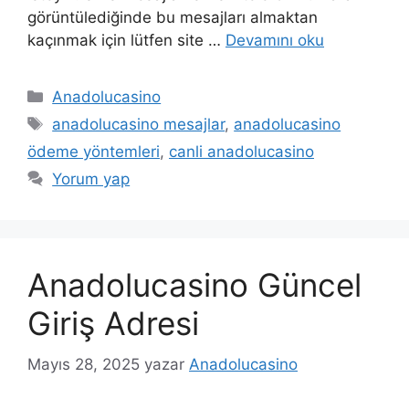
görüntülediğinde bu mesajları almaktan
kaçınmak için lütfen site …
Devamını oku
Kategoriler
Anadolucasino
Etiketler
anadolucasino mesajlar
,
anadolucasino
ödeme yöntemleri
,
canli anadolucasino
Yorum yap
Anadolucasino Güncel
Giriş Adresi
Mayıs 28, 2025
yazar
Anadolucasino