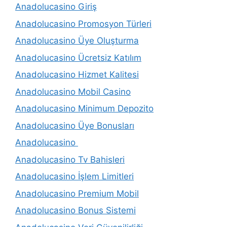
Anadolucasino Giriş
Anadolucasino Promosyon Türleri
Anadolucasino Üye Oluşturma
Anadolucasino Ücretsiz Katılım
Anadolucasino Hizmet Kalitesi
Anadolucasino Mobil Casino
Anadolucasino Minimum Depozito
Anadolucasino Üye Bonusları
Anadolucasino
Anadolucasino Tv Bahisleri
Anadolucasino İşlem Limitleri
Anadolucasino Premium Mobil
Anadolucasino Bonus Sistemi