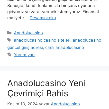
Sonuçta, kendi fonlarımızla bir şans oyununa
giriyoruz ve zarar vermek istemiyoruz. Finansal
maliyete …
Devamını oku
Kategoriler
Anadolucasino
Etiketler
anadolucasino casino siteleri
,
anadolucasino
güncel giriş adresi
,
canli anadolucasino
Yorum yap
Anadolucasino Yeni
Çevrimiçi Bahis
Kasım 13, 2024
yazar
Anadolucasino