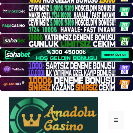
İçeriğe
atla
Menü