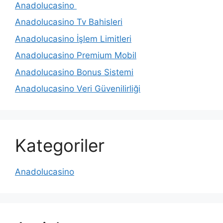
Anadolucasino
Anadolucasino Tv Bahisleri
Anadolucasino İşlem Limitleri
Anadolucasino Premium Mobil
Anadolucasino Bonus Sistemi
Anadolucasino Veri Güvenilirliği
Kategoriler
Anadolucasino