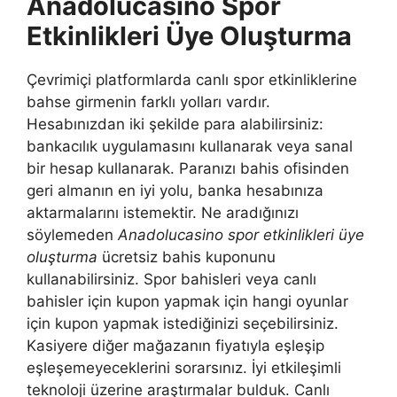
Anadolucasino Spor
Etkinlikleri Üye Oluşturma
Çevrimiçi platformlarda canlı spor etkinliklerine
bahse girmenin farklı yolları vardır.
Hesabınızdan iki şekilde para alabilirsiniz:
bankacılık uygulamasını kullanarak veya sanal
bir hesap kullanarak. Paranızı bahis ofisinden
geri almanın en iyi yolu, banka hesabınıza
aktarmalarını istemektir. Ne aradığınızı
söylemeden
Anadolucasino spor etkinlikleri üye
oluşturma
ücretsiz bahis kuponunu
kullanabilirsiniz. Spor bahisleri veya canlı
bahisler için kupon yapmak için hangi oyunlar
için kupon yapmak istediğinizi seçebilirsiniz.
Kasiyere diğer mağazanın fiyatıyla eşleşip
eşleşemeyeceklerini sorarsınız. İyi etkileşimli
teknoloji üzerine araştırmalar bulduk. Canlı