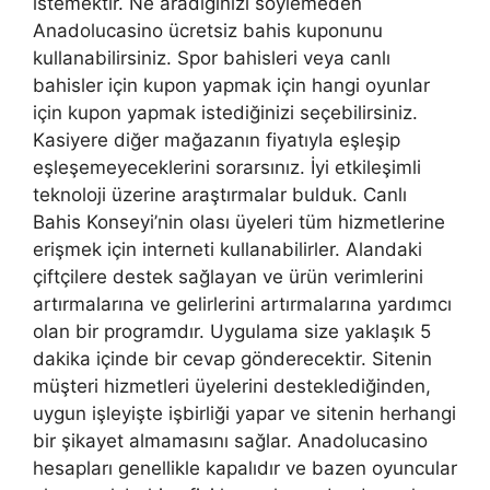
istemektir. Ne aradığınızı söylemeden
Anadolucasino ücretsiz bahis kuponunu
kullanabilirsiniz. Spor bahisleri veya canlı
bahisler için kupon yapmak için hangi oyunlar
için kupon yapmak istediğinizi seçebilirsiniz.
Kasiyere diğer mağazanın fiyatıyla eşleşip
eşleşemeyeceklerini sorarsınız. İyi etkileşimli
teknoloji üzerine araştırmalar bulduk. Canlı
Bahis Konseyi’nin olası üyeleri tüm hizmetlerine
erişmek için interneti kullanabilirler. Alandaki
çiftçilere destek sağlayan ve ürün verimlerini
artırmalarına ve gelirlerini artırmalarına yardımcı
olan bir programdır. Uygulama size yaklaşık 5
dakika içinde bir cevap gönderecektir. Sitenin
müşteri hizmetleri üyelerini desteklediğinden,
uygun işleyişte işbirliği yapar ve sitenin herhangi
bir şikayet almamasını sağlar. Anadolucasino
hesapları genellikle kapalıdır ve bazen oyuncular