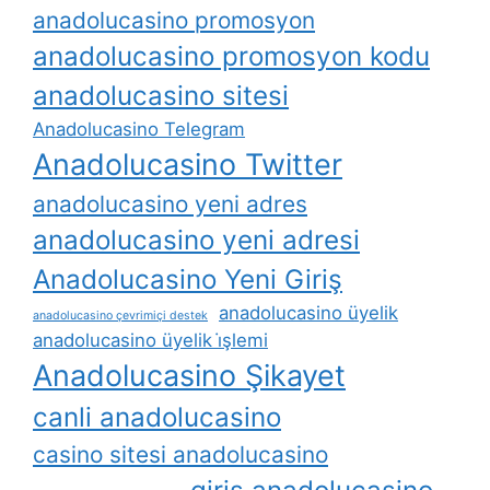
anadolucasino promosyon
anadolucasino promosyon kodu
anadolucasino sitesi
Anadolucasino Telegram
Anadolucasino Twitter
anadolucasino yeni adres
anadolucasino yeni adresi
Anadolucasino Yeni Giriş
anadolucasino üyelik
anadolucasino çevrimiçi destek
anadolucasino üyelik i̇şlemi
Anadolucasino Şikayet
canli anadolucasino
casino sitesi anadolucasino