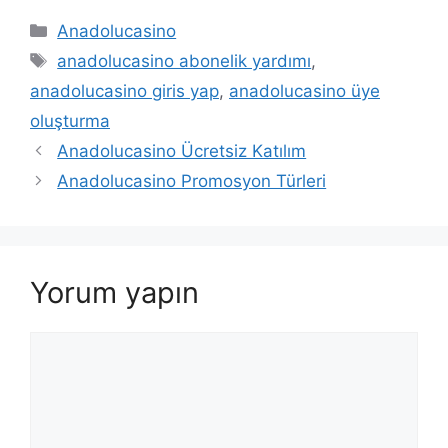
Kategoriler
Anadolucasino
Etiketler
anadolucasino abonelik yardımı
,
anadolucasino giris yap
,
anadolucasino üye
oluşturma
Anadolucasino Ücretsiz Katılım
Anadolucasino Promosyon Türleri
Yorum yapın
Yorum