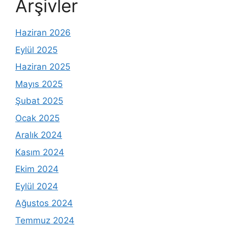
Arşivler
Haziran 2026
Eylül 2025
Haziran 2025
Mayıs 2025
Şubat 2025
Ocak 2025
Aralık 2024
Kasım 2024
Ekim 2024
Eylül 2024
Ağustos 2024
Temmuz 2024