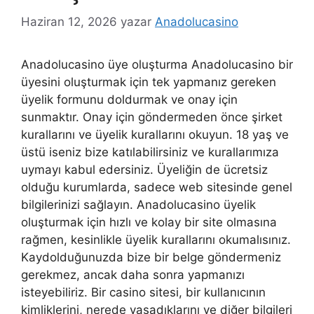
Haziran 12, 2026
yazar
Anadolucasino
Anadolucasino üye oluşturma Anadolucasino bir
üyesini oluşturmak için tek yapmanız gereken
üyelik formunu doldurmak ve onay için
sunmaktır. Onay için göndermeden önce şirket
kurallarını ve üyelik kurallarını okuyun. 18 yaş ve
üstü iseniz bize katılabilirsiniz ve kurallarımıza
uymayı kabul edersiniz. Üyeliğin de ücretsiz
olduğu kurumlarda, sadece web sitesinde genel
bilgilerinizi sağlayın. Anadolucasino üyelik
oluşturmak için hızlı ve kolay bir site olmasına
rağmen, kesinlikle üyelik kurallarını okumalısınız.
Kaydolduğunuzda bize bir belge göndermeniz
gerekmez, ancak daha sonra yapmanızı
isteyebiliriz. Bir casino sitesi, bir kullanıcının
kimliklerini, nerede yaşadıklarını ve diğer bilgileri