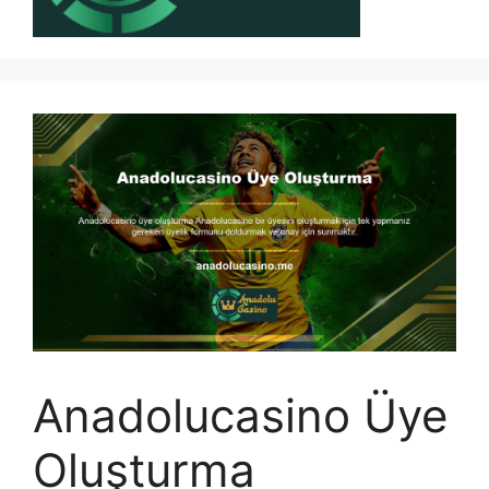
Anadolucasino Üye
Oluşturma