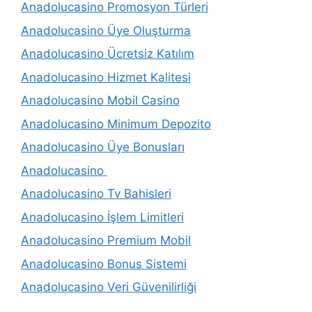
Anadolucasino Promosyon Türleri
Anadolucasino Üye Oluşturma
Anadolucasino Ücretsiz Katılım
Anadolucasino Hizmet Kalitesi
Anadolucasino Mobil Casino
Anadolucasino Minimum Depozito
Anadolucasino Üye Bonusları
Anadolucasino
Anadolucasino Tv Bahisleri
Anadolucasino İşlem Limitleri
Anadolucasino Premium Mobil
Anadolucasino Bonus Sistemi
Anadolucasino Veri Güvenilirliği