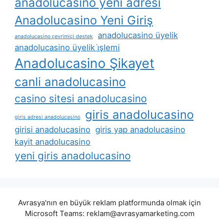
anadolucasino yeni adresi
Anadolucasino Yeni Giriş
anadolucasino üyelik
anadolucasino çevrimiçi destek
anadolucasino üyelik i̇şlemi
Anadolucasino Şikayet
canli anadolucasino
casino sitesi anadolucasino
giris anadolucasino
giris adresi anadolucasino
girisi anadolucasino
giris yap anadolucasino
kayit anadolucasino
yeni giris anadolucasino
Avrasya'nın en büyük reklam platformunda olmak için
Microsoft Teams:
reklam@avrasyamarketing.com