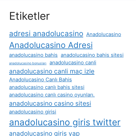
Etiketler
adresi anadolucasino
Anadolucasino
Anadolucasino Adresi
anadolucasino bahis
anadolucasino bahis sitesi
anadolucasino canli
anadolucasino bonusları
anadolucasino canli maç izle
Anadolucasino Canlı Bahis
anadolucasino canlı bahis sitesi
anadolucasino canlı casino oyunları.
anadolucasino casino sitesi
anadolucasino girisi
anadolucasino giris twitter
anadolucasino giris yap