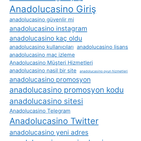
Anadolucasino Giriş
anadolucasino güvenlir mi
anadolucasino instagram
anadolucasino kaç oldu
anadolucasino kullanıcıları
anadolucasino lisans
anadolucasino maç izleme
Anadolucasino Müşteri Hizmetleri
anadolucasino nasil bir site
anadolucasino oyun hizmetleri
anadolucasino promosyon
anadolucasino promosyon kodu
anadolucasino sitesi
Anadolucasino Telegram
Anadolucasino Twitter
anadolucasino yeni adres