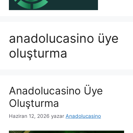
anadolucasino üye
oluşturma
Anadolucasino Üye
Oluşturma
Haziran 12, 2026
yazar
Anadolucasino