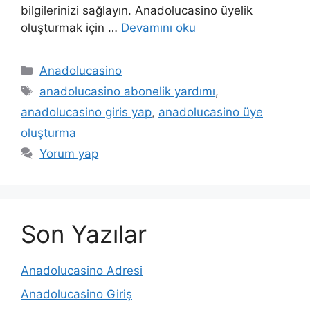
bilgilerinizi sağlayın. Anadolucasino üyelik
oluşturmak için …
Devamını oku
Kategoriler
Anadolucasino
Etiketler
anadolucasino abonelik yardımı
,
anadolucasino giris yap
,
anadolucasino üye
oluşturma
Yorum yap
Son Yazılar
Anadolucasino Adresi
Anadolucasino Giriş