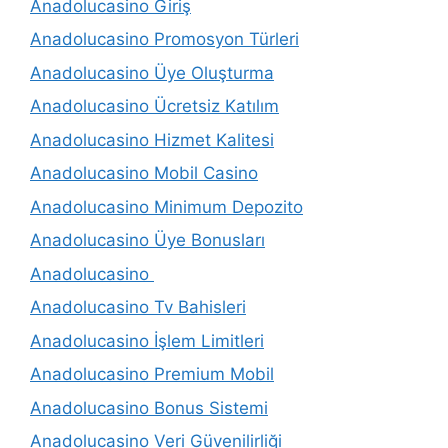
Anadolucasino Giriş
Anadolucasino Promosyon Türleri
Anadolucasino Üye Oluşturma
Anadolucasino Ücretsiz Katılım
Anadolucasino Hizmet Kalitesi
Anadolucasino Mobil Casino
Anadolucasino Minimum Depozito
Anadolucasino Üye Bonusları
Anadolucasino
Anadolucasino Tv Bahisleri
Anadolucasino İşlem Limitleri
Anadolucasino Premium Mobil
Anadolucasino Bonus Sistemi
Anadolucasino Veri Güvenilirliği