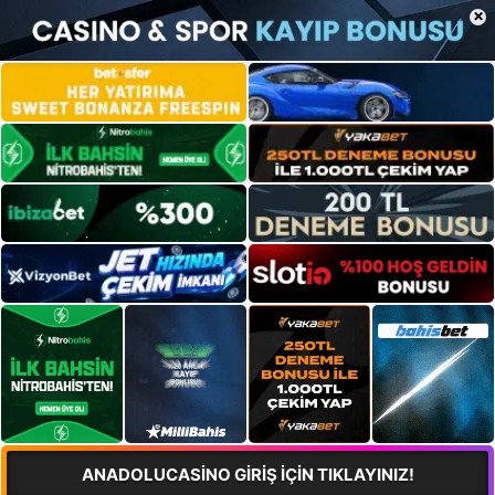
×
ANADOLUCASİNO GİRİŞ İÇİN TIKLAYINIZ!