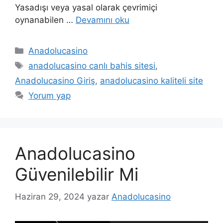
Yasadışı veya yasal olarak çevrimiçi
oynanabilen …
Devamını oku
Kategoriler
Anadolucasino
Etiketler
anadolucasino canlı bahis sitesi
,
Anadolucasino Giriş
,
anadolucasino kaliteli site
Yorum yap
Anadolucasino
Güvenilebilir Mi
Haziran 29, 2024
yazar
Anadolucasino