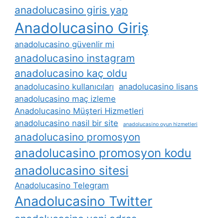
anadolucasino giris yap
Anadolucasino Giriş
anadolucasino güvenlir mi
anadolucasino instagram
anadolucasino kaç oldu
anadolucasino kullanıcıları
anadolucasino lisans
anadolucasino maç izleme
Anadolucasino Müşteri Hizmetleri
anadolucasino nasil bir site
anadolucasino oyun hizmetleri
anadolucasino promosyon
anadolucasino promosyon kodu
anadolucasino sitesi
Anadolucasino Telegram
Anadolucasino Twitter