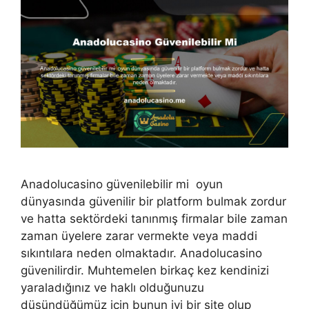
Anadolucasino güvenilebilir mi oyun
dünyasında güvenilir bir platform bulmak zordur
ve hatta sektördeki tanınmış firmalar bile zaman
zaman üyelere zarar vermekte veya maddi
sıkıntılara neden olmaktadır. Anadolucasino
güvenilirdir. Muhtemelen birkaç kez kendinizi
yaraladığınız ve haklı olduğunuzu
düşündüğümüz için bunun iyi bir site olup