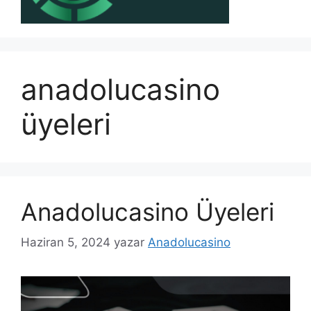
anadolucasino
üyeleri
Anadolucasino Üyeleri
Haziran 5, 2024
yazar
Anadolucasino