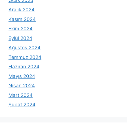
Ocak 2025
Aralık 2024
Kasım 2024
Ekim 2024
Eylül 2024
Ağustos 2024
Temmuz 2024
Haziran 2024
Mayıs 2024
Nisan 2024
Mart 2024
Şubat 2024