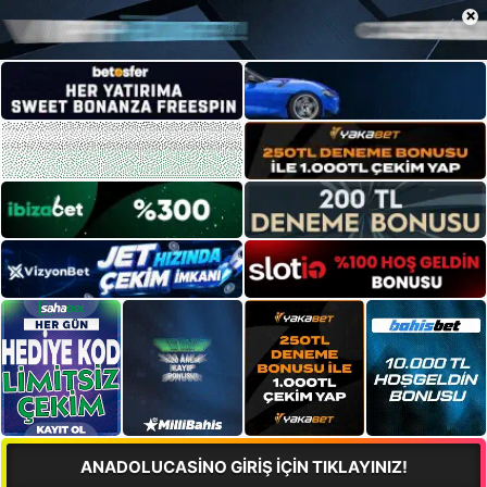
×
ANADOLUCASİNO GİRİŞ İÇİN TIKLAYINIZ!