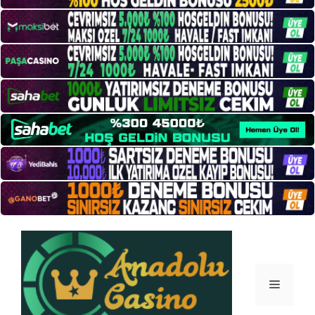
İçeriğe
atla
Menü