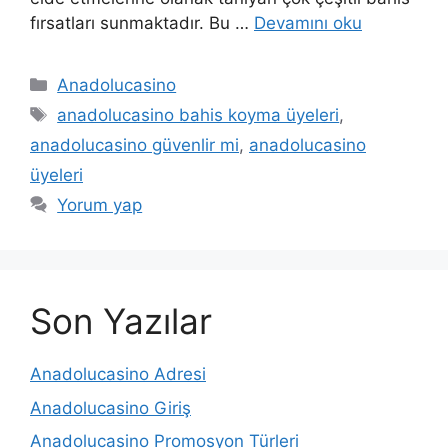
fırsatları sunmaktadır. Bu …
Devamını oku
Kategoriler
Anadolucasino
Etiketler
anadolucasino bahis koyma üyeleri
,
anadolucasino güvenlir mi
,
anadolucasino
üyeleri
Yorum yap
Son Yazılar
Anadolucasino Adresi
Anadolucasino Giriş
Anadolucasino Promosyon Türleri