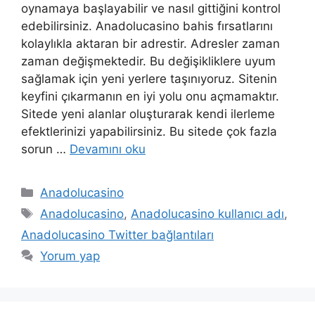
oynamaya başlayabilir ve nasıl gittiğini kontrol
edebilirsiniz. Anadolucasino bahis fırsatlarını
kolaylıkla aktaran bir adrestir. Adresler zaman
zaman değişmektedir. Bu değişikliklere uyum
sağlamak için yeni yerlere taşınıyoruz. Sitenin
keyfini çıkarmanın en iyi yolu onu açmamaktır.
Sitede yeni alanlar oluşturarak kendi ilerleme
efektlerinizi yapabilirsiniz. Bu sitede çok fazla
sorun …
Devamını oku
Kategoriler
Anadolucasino
Etiketler
Anadolucasino
,
Anadolucasino kullanıcı adı
,
Anadolucasino Twitter bağlantıları
Yorum yap