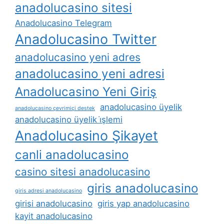
anadolucasino sitesi
Anadolucasino Telegram
Anadolucasino Twitter
anadolucasino yeni adres
anadolucasino yeni adresi
Anadolucasino Yeni Giriş
anadolucasino üyelik
anadolucasino çevrimiçi destek
anadolucasino üyelik i̇şlemi
Anadolucasino Şikayet
canli anadolucasino
casino sitesi anadolucasino
giris anadolucasino
giris adresi anadolucasino
girisi anadolucasino
giris yap anadolucasino
kayit anadolucasino