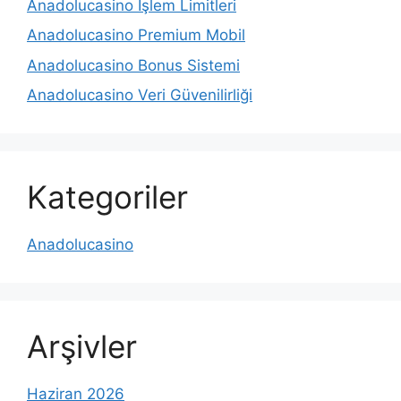
Anadolucasino İşlem Limitleri
Anadolucasino Premium Mobil
Anadolucasino Bonus Sistemi
Anadolucasino Veri Güvenilirliği
Kategoriler
Anadolucasino
Arşivler
Haziran 2026