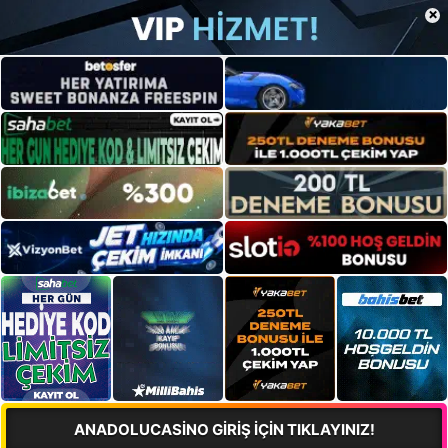
×
ANADOLUCASİNO GİRİŞ İÇİN TIKLAYINIZ!