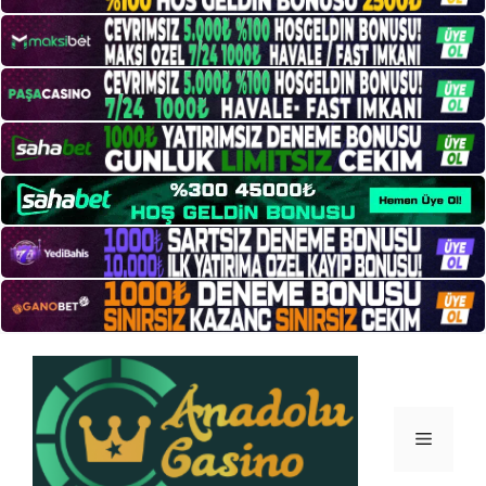
İçeriğe
atla
Menü