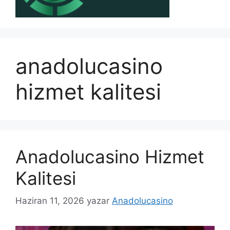
anadolucasino
hizmet kalitesi
Anadolucasino Hizmet
Kalitesi
Haziran 11, 2026
yazar
Anadolucasino