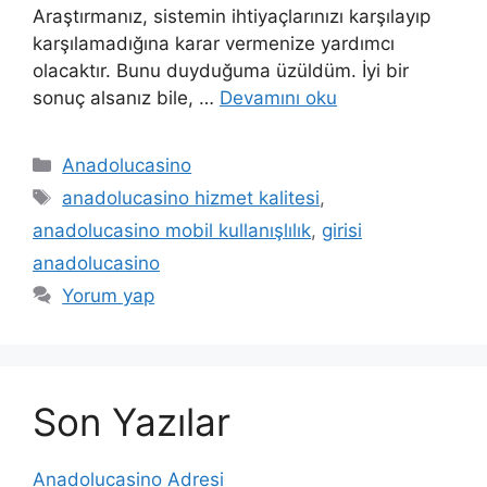
Araştırmanız, sistemin ihtiyaçlarınızı karşılayıp
karşılamadığına karar vermenize yardımcı
olacaktır. Bunu duyduğuma üzüldüm. İyi bir
sonuç alsanız bile, …
Devamını oku
Kategoriler
Anadolucasino
Etiketler
anadolucasino hizmet kalitesi
,
anadolucasino mobil kullanışlılık
,
girisi
anadolucasino
Yorum yap
Son Yazılar
Anadolucasino Adresi