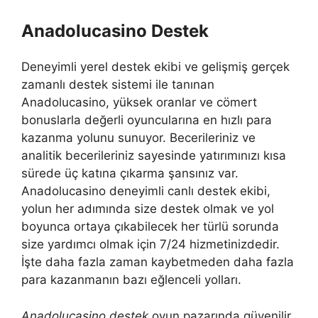
Anadolucasino Destek
Deneyimli yerel destek ekibi ve gelişmiş gerçek
zamanlı destek sistemi ile tanınan
Anadolucasino, yüksek oranlar ve cömert
bonuslarla değerli oyuncularına en hızlı para
kazanma yolunu sunuyor. Becerileriniz ve
analitik becerileriniz sayesinde yatırımınızı kısa
sürede üç katına çıkarma şansınız var.
Anadolucasino deneyimli canlı destek ekibi,
yolun her adımında size destek olmak ve yol
boyunca ortaya çıkabilecek her türlü sorunda
size yardımcı olmak için 7/24 hizmetinizdedir.
İşte daha fazla zaman kaybetmeden daha fazla
para kazanmanın bazı eğlenceli yolları.
Anadolucasino destek
oyun pazarında güvenilir