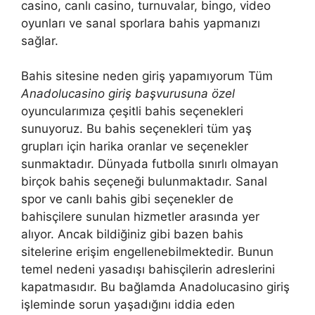
casino, canlı casino, turnuvalar, bingo, video
oyunları ve sanal sporlara bahis yapmanızı
sağlar.
Bahis sitesine neden giriş yapamıyorum Tüm
Anadolucasino giriş başvurusuna özel
oyuncularımıza çeşitli bahis seçenekleri
sunuyoruz. Bu bahis seçenekleri tüm yaş
grupları için harika oranlar ve seçenekler
sunmaktadır. Dünyada futbolla sınırlı olmayan
birçok bahis seçeneği bulunmaktadır. Sanal
spor ve canlı bahis gibi seçenekler de
bahisçilere sunulan hizmetler arasında yer
alıyor. Ancak bildiğiniz gibi bazen bahis
sitelerine erişim engellenebilmektedir. Bunun
temel nedeni yasadışı bahisçilerin adreslerini
kapatmasıdır. Bu bağlamda Anadolucasino giriş
işleminde sorun yaşadığını iddia eden