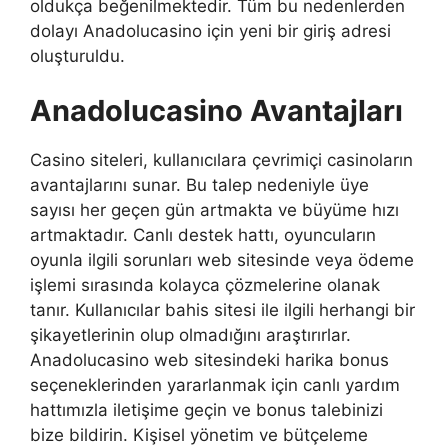
oldukça beğenilmektedir. Tüm bu nedenlerden
dolayı Anadolucasino için yeni bir giriş adresi
oluşturuldu.
Anadolucasino Avantajları
Casino siteleri, kullanıcılara çevrimiçi casinoların
avantajlarını sunar. Bu talep nedeniyle üye
sayısı her geçen gün artmakta ve büyüme hızı
artmaktadır. Canlı destek hattı, oyuncuların
oyunla ilgili sorunları web sitesinde veya ödeme
işlemi sırasında kolayca çözmelerine olanak
tanır. Kullanıcılar bahis sitesi ile ilgili herhangi bir
şikayetlerinin olup olmadığını araştırırlar.
Anadolucasino web sitesindeki harika bonus
seçeneklerinden yararlanmak için canlı yardım
hattımızla iletişime geçin ve bonus talebinizi
bize bildirin. Kişisel yönetim ve bütçeleme