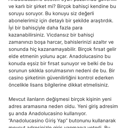
ve karlı bir şirket mi? Birçok bahisçi kendine bu
soruyu soruyor. Bu konuyu siz değerli
abonelerimiz için detaylı bir şekilde araştırdık.
İyi bir bahisçiyle daha fazla para
kazanabilirsiniz. Vicdansız bir bahisçi
zamanınızı boşa harcar, bahislerinizi azaltır ve
sonunda hiç kazanamayabilir. Birçok fırsat gelir
elde etmenin yolunu açar. Anadolucasino bu
konuda eşsiz bir fırsat sunuyor ve belki de bu
sorunun sıklıkla sorulmasının nedeni de bu. Bir
casino şirketinin güvenilirliğini kontrol ederken
öncelikle lisans bilgilerine dikkat etmelisiniz.
Mevcut ilanların değişmesi birçok kişinin yeni
adres aramasına neden oldu. Yeni giriş adresim
şu anda Anadolucasino kullanıyor.
“Anadolucasino Giriş Yap” butonunu kullanarak
mevcut adresinizle giriş yapmanız yeterli. Bu,