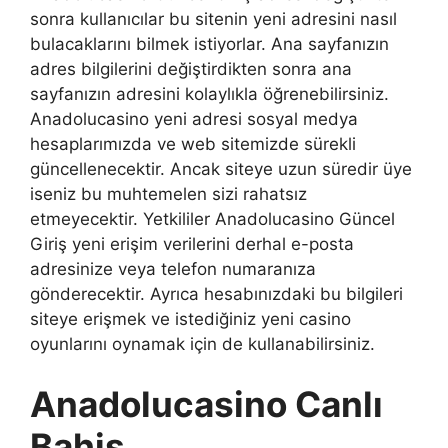
sonra kullanıcılar bu sitenin yeni adresini nasıl
bulacaklarını bilmek istiyorlar. Ana sayfanızın
adres bilgilerini değiştirdikten sonra ana
sayfanızın adresini kolaylıkla öğrenebilirsiniz.
Anadolucasino yeni adresi sosyal medya
hesaplarımızda ve web sitemizde sürekli
güncellenecektir. Ancak siteye uzun süredir üye
iseniz bu muhtemelen sizi rahatsız
etmeyecektir. Yetkililer Anadolucasino Güncel
Giriş yeni erişim verilerini derhal e-posta
adresinize veya telefon numaranıza
gönderecektir. Ayrıca hesabınızdaki bu bilgileri
siteye erişmek ve istediğiniz yeni casino
oyunlarını oynamak için de kullanabilirsiniz.
Anadolucasino Canlı
Bahis