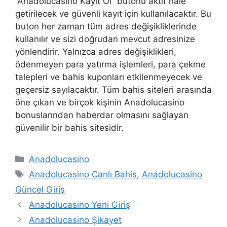
“Anadolucasino Kayıt Ol” butonu aktif hale
getirilecek ve güvenli kayıt için kullanılacaktır. Bu
buton her zaman tüm adres değişikliklerinde
kullanılır ve sizi doğrudan mevcut adresinize
yönlendirir. Yalnızca adres değişiklikleri,
ödenmeyen para yatırma işlemleri, para çekme
talepleri ve bahis kuponları etkilenmeyecek ve
geçersiz sayılacaktır. Tüm bahis siteleri arasında
öne çıkan ve birçok kişinin Anadolucasino
bonuslarından haberdar olmasını sağlayan
güvenilir bir bahis sitesidir.
Kategoriler
Anadolucasino
Etiketler
Anadolucasino Canlı Bahis
,
Anadolucasino
Güncel Giriş
Anadolucasino Yeni Giriş
Anadolucasino Şikayet