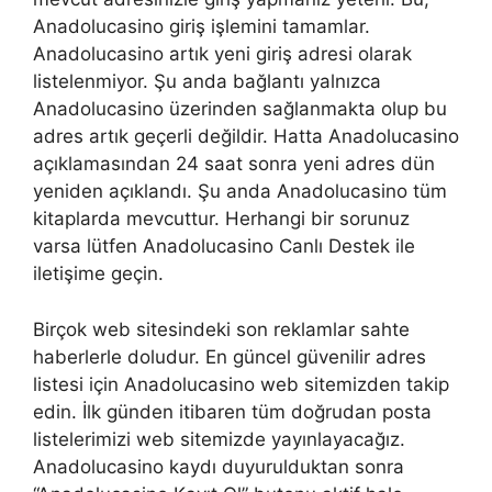
Anadolucasino giriş işlemini tamamlar.
Anadolucasino artık yeni giriş adresi olarak
listelenmiyor. Şu anda bağlantı yalnızca
Anadolucasino üzerinden sağlanmakta olup bu
adres artık geçerli değildir. Hatta Anadolucasino
açıklamasından 24 saat sonra yeni adres dün
yeniden açıklandı. Şu anda Anadolucasino tüm
kitaplarda mevcuttur. Herhangi bir sorunuz
varsa lütfen Anadolucasino Canlı Destek ile
iletişime geçin.
Birçok web sitesindeki son reklamlar sahte
haberlerle doludur. En güncel güvenilir adres
listesi için Anadolucasino web sitemizden takip
edin. İlk günden itibaren tüm doğrudan posta
listelerimizi web sitemizde yayınlayacağız.
Anadolucasino kaydı duyurulduktan sonra