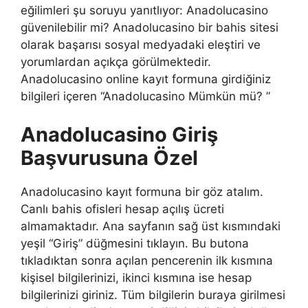
eğilimleri şu soruyu yanıtlıyor: Anadolucasino
güvenilebilir mi? Anadolucasino bir bahis sitesi
olarak başarısı sosyal medyadaki eleştiri ve
yorumlardan açıkça görülmektedir.
Anadolucasino online kayıt formuna girdiğiniz
bilgileri içeren “Anadolucasino Mümkün mü? ”
Anadolucasino Giriş
Başvurusuna Özel
Anadolucasino kayıt formuna bir göz atalım.
Canlı bahis ofisleri hesap açılış ücreti
almamaktadır. Ana sayfanın sağ üst kısmındaki
yeşil “Giriş” düğmesini tıklayın. Bu butona
tıkladıktan sonra açılan pencerenin ilk kısmına
kişisel bilgilerinizi, ikinci kısmına ise hesap
bilgilerinizi giriniz. Tüm bilgilerin buraya girilmesi