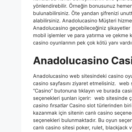
yönlendirebilir. Örneğin bonusunuz hemen
bulunabilirsiniz. Öte yandan şifrenizi unutt
alabilirsiniz. Anadolucasino Müşteri hizmetl
Anadolucasino geçebileceğiniz şikayetler 
mobil işlemler ve para yatırma ve çekme kı
casino oyunlarının pek çok kötü yanı vardı
Anadolucasino Casi
Anadolucasino web sitesindeki casino oyu
casino sayfasını ziyaret etmelisiniz. we
“Casino” butonuna tıklayın ve burada casi
seçenekleri şunları içerir: web sitesinde ç
casino fırsatlar
Casino slot türlerinden bir
kazanmak için sitenin canlı casino seçeneğ
seçenekleri bulunmaktadır. Bu oyun seçenek
canlı casino sitesi poker, rulet, blackjack