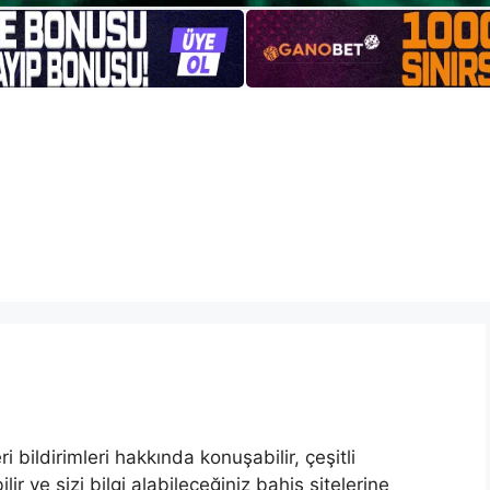
ri bildirimleri hakkında konuşabilir, çeşitli
r ve sizi bilgi alabileceğiniz bahis sitelerine