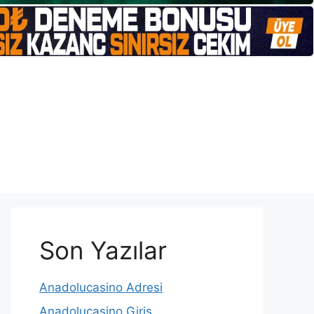
Son Yazılar
Anadolucasino Adresi
Anadolucasino Giriş