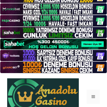
İçeriğe
atla
Menü