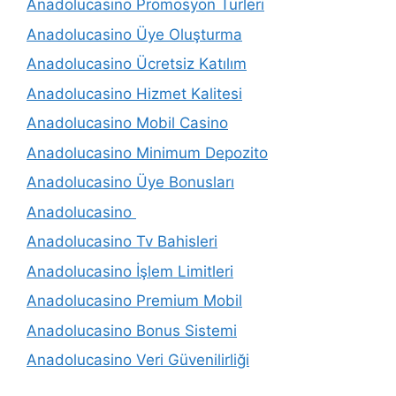
Anadolucasino Promosyon Türleri
Anadolucasino Üye Oluşturma
Anadolucasino Ücretsiz Katılım
Anadolucasino Hizmet Kalitesi
Anadolucasino Mobil Casino
Anadolucasino Minimum Depozito
Anadolucasino Üye Bonusları
Anadolucasino
Anadolucasino Tv Bahisleri
Anadolucasino İşlem Limitleri
Anadolucasino Premium Mobil
Anadolucasino Bonus Sistemi
Anadolucasino Veri Güvenilirliği