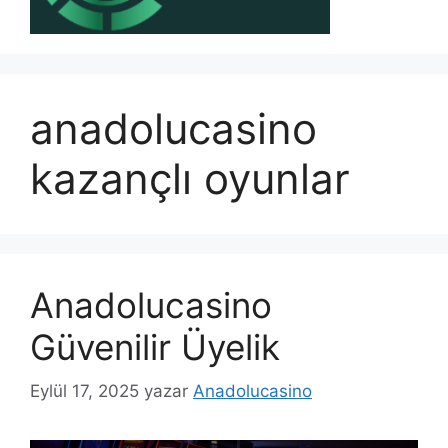
anadolucasino
kazançlı oyunlar
Anadolucasino
Güvenilir Üyelik
Eylül 17, 2025
yazar
Anadolucasino