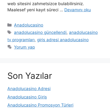
web sitesini zahmetsizce bulabilirsiniz.
Maalesef yeni kayıt süreci …
Devamını oku
Kategoriler
Anadolucasino
Etiketler
anadolucasino güncellendi
,
anadolucasino
tv programları
,
giris adresi anadolucasino
Yorum yap
Son Yazılar
Anadolucasino Adresi
Anadolucasino Giriş
Anadolucasino Promosyon Türleri