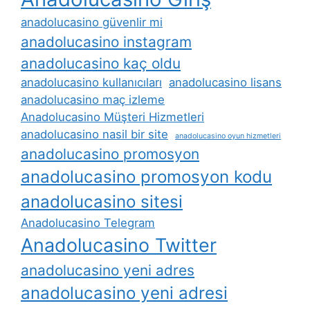
anadolucasino güvenlir mi
anadolucasino instagram
anadolucasino kaç oldu
anadolucasino kullanıcıları
anadolucasino lisans
anadolucasino maç izleme
Anadolucasino Müşteri Hizmetleri
anadolucasino nasil bir site
anadolucasino oyun hizmetleri
anadolucasino promosyon
anadolucasino promosyon kodu
anadolucasino sitesi
Anadolucasino Telegram
Anadolucasino Twitter
anadolucasino yeni adres
anadolucasino yeni adresi