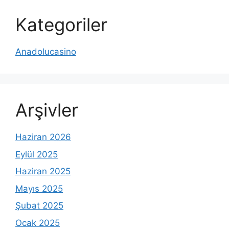
Kategoriler
Anadolucasino
Arşivler
Haziran 2026
Eylül 2025
Haziran 2025
Mayıs 2025
Şubat 2025
Ocak 2025