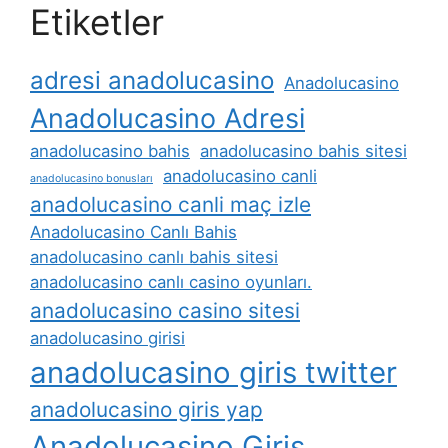
Etiketler
adresi anadolucasino
Anadolucasino
Anadolucasino Adresi
anadolucasino bahis
anadolucasino bahis sitesi
anadolucasino canli
anadolucasino bonusları
anadolucasino canli maç izle
Anadolucasino Canlı Bahis
anadolucasino canlı bahis sitesi
anadolucasino canlı casino oyunları.
anadolucasino casino sitesi
anadolucasino girisi
anadolucasino giris twitter
anadolucasino giris yap
Anadolucasino Giriş