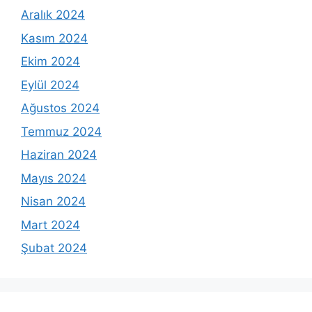
Aralık 2024
Kasım 2024
Ekim 2024
Eylül 2024
Ağustos 2024
Temmuz 2024
Haziran 2024
Mayıs 2024
Nisan 2024
Mart 2024
Şubat 2024