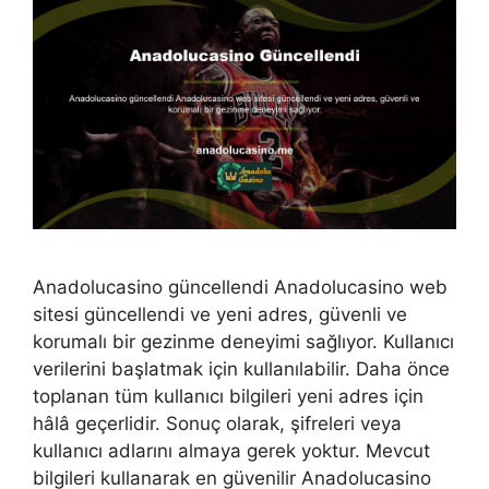
Anadolucasino güncellendi Anadolucasino web
sitesi güncellendi ve yeni adres, güvenli ve
korumalı bir gezinme deneyimi sağlıyor. Kullanıcı
verilerini başlatmak için kullanılabilir. Daha önce
toplanan tüm kullanıcı bilgileri yeni adres için
hâlâ geçerlidir. Sonuç olarak, şifreleri veya
kullanıcı adlarını almaya gerek yoktur. Mevcut
bilgileri kullanarak en güvenilir Anadolucasino