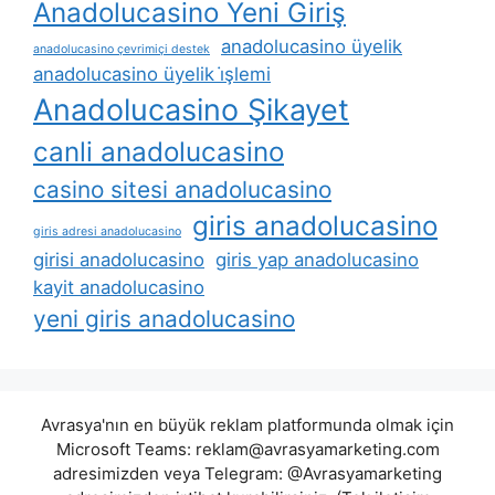
Anadolucasino Yeni Giriş
anadolucasino üyelik
anadolucasino çevrimiçi destek
anadolucasino üyelik i̇şlemi
Anadolucasino Şikayet
canli anadolucasino
casino sitesi anadolucasino
giris anadolucasino
giris adresi anadolucasino
girisi anadolucasino
giris yap anadolucasino
kayit anadolucasino
yeni giris anadolucasino
Avrasya'nın en büyük reklam platformunda olmak için
Microsoft Teams:
reklam@avrasyamarketing.com
adresimizden veya Telegram: @Avrasyamarketing