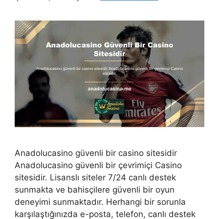
Anadolucasino güvenli bir casino sitesidir
Anadolucasino güvenli bir çevrimiçi Casino
sitesidir. Lisanslı siteler 7/24 canlı destek
sunmakta ve bahisçilere güvenli bir oyun
deneyimi sunmaktadır. Herhangi bir sorunla
karşılaştığınızda e-posta, telefon, canlı destek