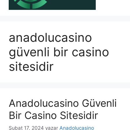
anadolucasino
güvenli bir casino
sitesidir
Anadolucasino Güvenli
Bir Casino Sitesidir
Şubat 17, 2024
yazar
Anadolucasino