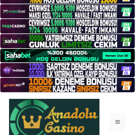
İçeriğe
atla
Menü