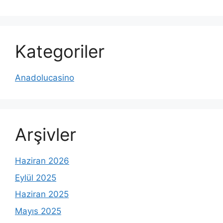
Kategoriler
Anadolucasino
Arşivler
Haziran 2026
Eylül 2025
Haziran 2025
Mayıs 2025