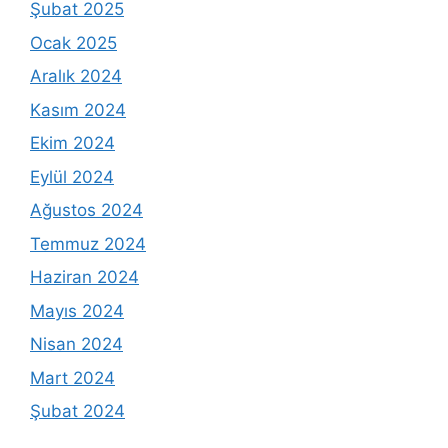
Şubat 2025
Ocak 2025
Aralık 2024
Kasım 2024
Ekim 2024
Eylül 2024
Ağustos 2024
Temmuz 2024
Haziran 2024
Mayıs 2024
Nisan 2024
Mart 2024
Şubat 2024