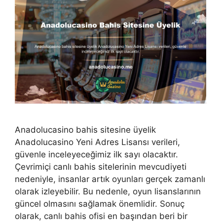
Anadolucasino bahis sitesine üyelik
Anadolucasino Yeni Adres Lisansı verileri,
güvenle inceleyeceğimiz ilk sayı olacaktır.
Çevrimiçi canlı bahis sitelerinin mevcudiyeti
nedeniyle, insanlar artık oyunları gerçek zamanlı
olarak izleyebilir. Bu nedenle, oyun lisanslarının
güncel olmasını sağlamak önemlidir. Sonuç
olarak, canlı bahis ofisi en başından beri bir