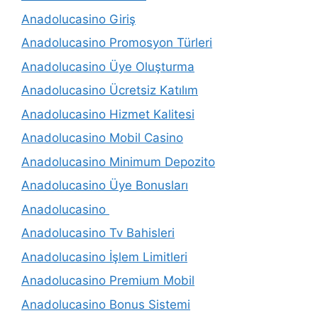
Anadolucasino Giriş
Anadolucasino Promosyon Türleri
Anadolucasino Üye Oluşturma
Anadolucasino Ücretsiz Katılım
Anadolucasino Hizmet Kalitesi
Anadolucasino Mobil Casino
Anadolucasino Minimum Depozito
Anadolucasino Üye Bonusları
Anadolucasino
Anadolucasino Tv Bahisleri
Anadolucasino İşlem Limitleri
Anadolucasino Premium Mobil
Anadolucasino Bonus Sistemi