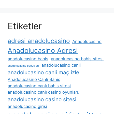
Etiketler
adresi anadolucasino
Anadolucasino
Anadolucasino Adresi
anadolucasino bahis
anadolucasino bahis sitesi
anadolucasino canli
anadolucasino bonusları
anadolucasino canli maç izle
Anadolucasino Canlı Bahis
anadolucasino canlı bahis sitesi
anadolucasino canlı casino oyunları.
anadolucasino casino sitesi
anadolucasino girisi