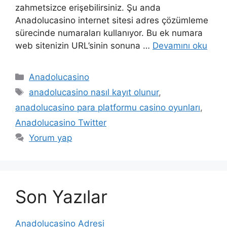
zahmetsizce erişebilirsiniz. Şu anda
Anadolucasino internet sitesi adres çözümleme
sürecinde numaraları kullanıyor. Bu ek numara
web sitenizin URL’sinin sonuna …
Devamını oku
Kategoriler
Anadolucasino
Etiketler
anadolucasino nasıl kayıt olunur
,
anadolucasino para platformu casino oyunları
,
Anadolucasino Twitter
Yorum yap
Son Yazılar
Anadolucasino Adresi