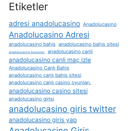
Etiketler
adresi anadolucasino
Anadolucasino
Anadolucasino Adresi
anadolucasino bahis
anadolucasino bahis sitesi
anadolucasino canli
anadolucasino bonusları
anadolucasino canli maç izle
Anadolucasino Canlı Bahis
anadolucasino canlı bahis sitesi
anadolucasino canlı casino oyunları.
anadolucasino casino sitesi
anadolucasino girisi
anadolucasino giris twitter
anadolucasino giris yap
Anadolucasino Giriş