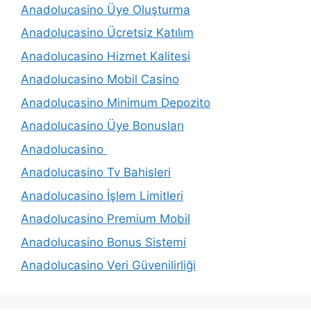
Anadolucasino Üye Oluşturma
Anadolucasino Ücretsiz Katılım
Anadolucasino Hizmet Kalitesi
Anadolucasino Mobil Casino
Anadolucasino Minimum Depozito
Anadolucasino Üye Bonusları
Anadolucasino
Anadolucasino Tv Bahisleri
Anadolucasino İşlem Limitleri
Anadolucasino Premium Mobil
Anadolucasino Bonus Sistemi
Anadolucasino Veri Güvenilirliği