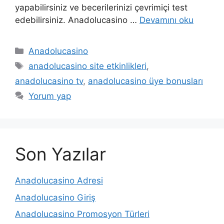
yapabilirsiniz ve becerilerinizi çevrimiçi test
edebilirsiniz. Anadolucasino …
Devamını oku
Kategoriler
Anadolucasino
Etiketler
anadolucasino site etkinlikleri
,
anadolucasino tv
,
anadolucasino üye bonusları
Yorum yap
Son Yazılar
Anadolucasino Adresi
Anadolucasino Giriş
Anadolucasino Promosyon Türleri